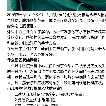
80岁的王爷爷（化名）因持续4天的剧烈腹痛被紧急送入
气排便，腹部胀如鼓面，体温一度飙升至39℃，经胃肠肝胆
瘤伴急性肠梗阻"。
外科中心主任许超宇解释，这种情况就像下水道被完全堵塞
致肠穿孔、感染性休克等致命并发症。考虑到患者高龄且伴
科会诊，制定详细的手术方案。
在许超宇主任和丁一峰副主任带领下，手术团队成功为老人
组织。术后，老人恢复良好。
什么是乙状结肠癌？
柘城中医院外科中心主任许超宇介绍，乙状结肠癌是发生
的一种类型，发病部位位于降结肠与直肠之间的一段结肠处
视，症状表现有腹痛、消化不良、腹胀；中晚期临床表现为
血，经一般治疗后症状不能缓解，晚期可出现肠梗阻症状。
出现哪些症状应警惕乙状结肠癌？
1.近期出现排便习惯改变、持续腹痛隐痛；
2.粪便隐血试验持续阳性；
3.粪便稀或带有血液和黏液；